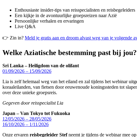
Enthousiaste insider-tips van reisspecialisten en reisbegeleiders
Een kijkje in de avontuurlijke groepsreizen naar Azië
Persoonlijke verhalen en ervaringen
Live Q&A
👉 Zin in?
Meld je gratis aan en droom alvast weg van je volgende a
Welke Aziatische bestemming past bij jou?
Sri Lanka – Heiligdom van de olifant
01/09/2026 – 15/09/2026
Lia is zelf helemaal weg van het eiland en zal tijdens het webinar uit
koraaleilanden, van fietsen door eeuwenoude koningssteden tot slapen
over deze unieke groepsreis.
Gegeven door reisspecialist Lia
Japan – Van Tokyo tot Fukuoka
12/05/2026 – 28/05/2026
16/10/2026 – 1/11/2026
Onze ervaren
reisbegeleider Stef
neemt je tijdens de webinar mee op