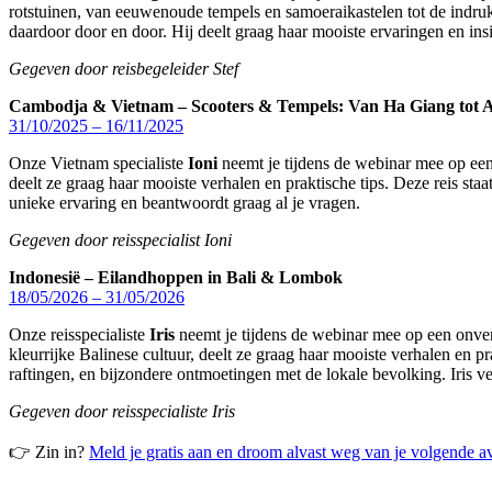
rotstuinen, van eeuwenoude tempels en samoeraikastelen tot de indr
daardoor door en door. Hij deelt graag haar mooiste ervaringen en insi
Gegeven door reisbegeleider Stef
Cambodja & Vietnam – Scooters & Tempels: Van Ha Giang tot 
31/10/2025 – 16/11/2025
Onze Vietnam specialiste
Ioni
neemt je tijdens de webinar mee op een
deelt ze graag haar mooiste verhalen en praktische tips. Deze reis staa
unieke ervaring en beantwoordt graag al je vragen.
Gegeven door reisspecialist Ioni
Indonesië – Eilandhoppen in Bali & Lombok
18/05/2026 – 31/05/2026
Onze reisspecialiste
Iris
neemt je tijdens de webinar mee op een onver
kleurrijke Balinese cultuur, deelt ze graag haar mooiste verhalen en 
raftingen, en bijzondere ontmoetingen met de lokale bevolking. Iris ver
Gegeven door reisspecialiste Iris
👉 Zin in?
Meld je gratis aan en droom alvast weg van je volgende a