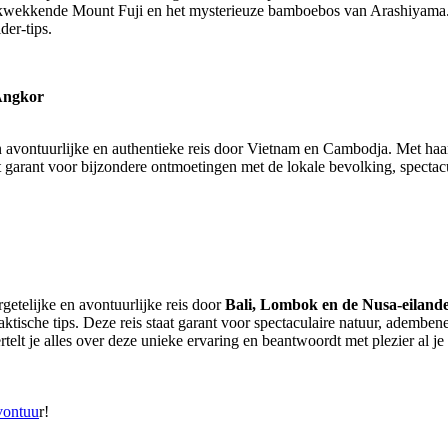
ukwekkende Mount Fuji en het mysterieuze bamboebos van Arashiyama. H
der-tips.
Angkor
 avontuurlijke en authentieke reis door Vietnam en Cambodja. Met haar 
t garant voor bijzondere ontmoetingen met de lokale bevolking, spectacula
getelijke en avontuurlijke reis door
Bali, Lombok en de Nusa-eiland
praktische tips. Deze reis staat garant voor spectaculaire natuur, ade
telt je alles over deze unieke ervaring en beantwoordt met plezier al je
vontuu
r!