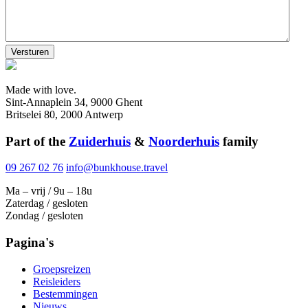
J
J
Made with love.
Sint-Annaplein 34, 9000 Ghent
Britselei 80, 2000 Antwerp
Part of the
Zuiderhuis
&
Noorderhuis
family
09 267 02 76
info@bunkhouse.travel
Ma – vrij / 9u – 18u
Zaterdag / gesloten
Zondag / gesloten
Pagina's
Groepsreizen
Reisleiders
Bestemmingen
Nieuws