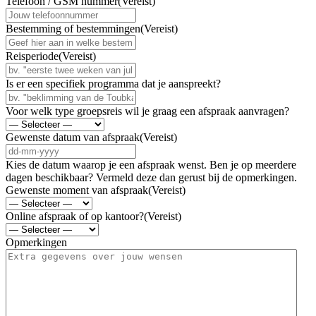
Telefoon / GSM nummer
(Vereist)
Bestemming of bestemmingen
(Vereist)
Reisperiode
(Vereist)
Is er een specifiek programma dat je aanspreekt?
Voor welk type groepsreis wil je graag een afspraak aanvragen?
Gewenste datum van afspraak
(Vereist)
D
D
Kies de datum waarop je een afspraak wenst. Ben je op meerdere
d
dagen beschikbaar? Vermeld deze dan gerust bij de opmerkingen.
a
Gewenste moment van afspraak
(Vereist)
s
h
Online afspraak of op kantoor?
(Vereist)
M
M
Opmerkingen
d
a
s
h
J
J