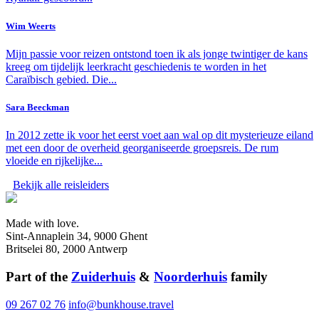
Wim Weerts
Mijn passie voor reizen ontstond toen ik als jonge twintiger de kans
kreeg om tijdelijk leerkracht geschiedenis te worden in het
Caraïbisch gebied. Die...
Sara Beeckman
In 2012 zette ik voor het eerst voet aan wal op dit mysterieuze eiland
met een door de overheid georganiseerde groepsreis. De rum
vloeide en rijkelijke...
Bekijk alle reisleiders
Made with love.
Sint-Annaplein 34, 9000 Ghent
Britselei 80, 2000 Antwerp
Part of the
Zuiderhuis
&
Noorderhuis
family
09 267 02 76
info@bunkhouse.travel