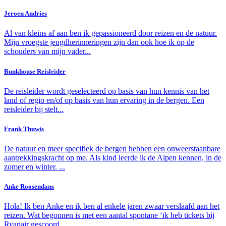
Jeroen Andries
Al van kleins af aan ben ik gepassioneerd door reizen en de natuur.
Mijn vroegste jeugdherinneringen zijn dan ook hoe ik op de
schouders van mijn vader...
Bunkhouse Reisleider
De reisleider wordt geselecteerd op basis van hun kennis van het
land of regio en/of op basis van hun ervaring in de bergen. Een
reisleider bij stelt...
Frank Thuwis
De natuur en meer specifiek de bergen hebben een onweerstaanbare
aantrekkingskracht op me. Als kind leerde ik de Alpen kennen, in de
zomer en winter. ...
Anke Roosendans
Hola! Ik ben Anke en ik ben al enkele jaren zwaar verslaafd aan het
reizen. Wat begonnen is met een aantal spontane ‘ik heb tickets bij
Ryanair gescoord...