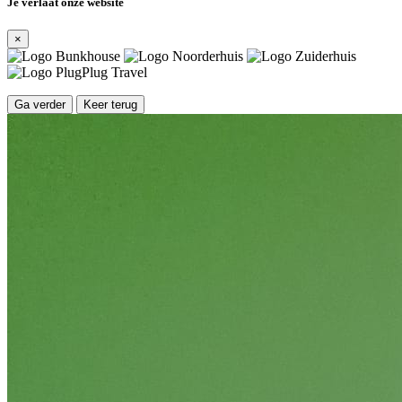
Je verlaat onze website
×
Ga verder
Keer terug