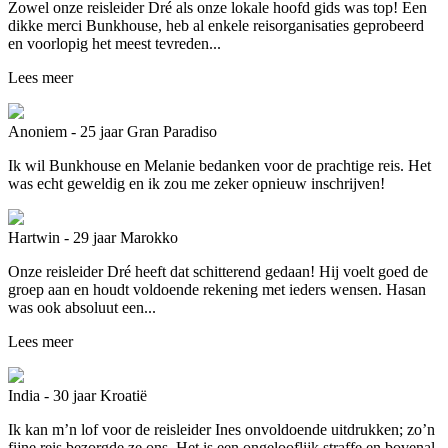
Zowel onze reisleider Dré als onze lokale hoofd gids was top! Een
dikke merci Bunkhouse, heb al enkele reisorganisaties geprobeerd
en voorlopig het meest tevreden...
Lees meer
Anoniem - 25 jaar
Gran Paradiso
Ik wil Bunkhouse en Melanie bedanken voor de prachtige reis. Het
was echt geweldig en ik zou me zeker opnieuw inschrijven!
Hartwin - 29 jaar
Marokko
Onze reisleider Dré heeft dat schitterend gedaan! Hij voelt goed de
groep aan en houdt voldoende rekening met ieders wensen. Hasan
was ook absoluut een...
Lees meer
India - 30 jaar
Kroatië
Ik kan m’n lof voor de reisleider Ines onvoldoende uitdrukken; zo’n
fijne reis bezorgde ze ons. Het is een ongelooflijk straffe en bovenal