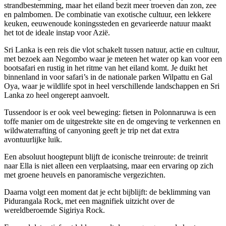
strandbestemming, maar het eiland bezit meer troeven dan zon, zee
en palmbomen. De combinatie van exotische cultuur, een lekkere
keuken, eeuwenoude koningssteden en gevarieerde natuur maakt
het tot de ideale instap voor Azië.
Sri Lanka is een reis die vlot schakelt tussen natuur, actie en cultuur,
met bezoek aan Negombo waar je meteen het water op kan voor een
bootsafari en rustig in het ritme van het eiland komt. Je duikt het
binnenland in voor safari’s in de nationale parken Wilpattu en Gal
Oya, waar je wildlife spot in heel verschillende landschappen en Sri
Lanka zo heel ongerept aanvoelt.
Tussendoor is er ook veel beweging: fietsen in Polonnaruwa is een
toffe manier om de uitgestrekte site en de omgeving te verkennen en
wildwaterrafting of canyoning geeft je trip net dat extra
avontuurlijke luik.
Een absoluut hoogtepunt blijft de iconische treinroute: de treinrit
naar Ella is niet alleen een verplaatsing, maar een ervaring op zich
met groene heuvels en panoramische vergezichten.
Daarna volgt een moment dat je echt bijblijft: de beklimming van
Pidurangala Rock, met een magnifiek uitzicht over de
wereldberoemde Sigiriya Rock.