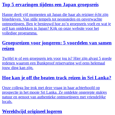
Top 5 ervaringen tijdens een Japan groepsreis
Hanne deelt vijf momenten uit Japan die haar als reiziger écht zijn
bijgebleven. Van stille tempels tot neonsteden en onverwachte
ontmoetingen. Ben je benieuwd hoe zo’n groepsreis voelt en wat je
zelf kan ontdekken in Japan? Kijk op onze website voor het
volledige programma.
Groepsreizen voor jongeren: 5 voordelen van samen
reizen
Twijfel je of een groepsreis iets voor jou is? Hier zijn alvast 5 goede
redenen waarom een Bunkproof reiservaring wel eens helemaal
jouw ding kan zijn.
Hoe kan je off the beaten track reizen in Sri Lanka?
Onze collega Ine trok met deze vraag in haar achterhoofd op
prospectie in het mooie Sri Lanka. Ze ontdekte ongerepte stukjes
natuur en genoot van authentieke ontmoetingen met vriendelijke
locals.
Wereldwijd origineel logeren