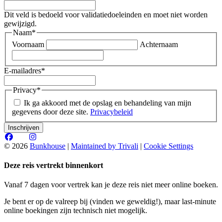
Dit veld is bedoeld voor validatiedoeleinden en moet niet worden
gewijzigd.
Naam
*
Voornaam
Achternaam
E-mailadres
*
Privacy
*
Ik ga akkoord met de opslag en behandeling van mijn
gegevens door deze site.
Privacybeleid
© 2026
Bunkhouse
|
Maintained by Trivali
|
Cookie Settings
Deze reis vertrekt binnenkort
Vanaf 7 dagen voor vertrek kan je deze reis niet meer online boeken.
Je bent er op de valreep bij (vinden we geweldig!), maar last-minute
online boekingen zijn technisch niet mogelijk.