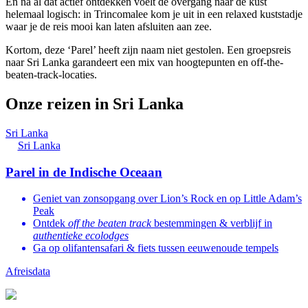
En na al dat actief ontdekken voelt de overgang naar de kust
helemaal logisch: in Trincomalee kom je uit in een relaxed kuststadje
waar je de reis mooi kan laten afsluiten aan zee.
Kortom, deze ‘Parel’ heeft zijn naam niet gestolen. Een groepsreis
naar Sri Lanka garandeert een mix van hoogtepunten en off-the-
beaten-track-locaties.
Onze reizen in Sri Lanka
Sri Lanka
Sri Lanka
Parel in de Indische Oceaan
Geniet van zonsopgang over Lion’s Rock en op Little Adam’s
Peak
Ontdek
off the beaten track
bestemmingen & verblijf in
authentieke ecolodges
Ga op olifantensafari & fiets tussen eeuwenoude tempels
Afreisdata